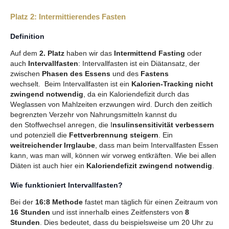
Platz 2: Intermittierendes Fasten
Definition
Auf dem
2. Platz
haben wir das
Intermittend Fasting
oder
auch
I
ntervallfasten
:
Intervallfasten ist ein Diätansatz, der
zwischen
Phasen des Essens
und des
Fastens
wechselt.
Beim Intervallfasten ist ein
Kalorien-Tracking nicht
zwingend notwendig
, da ein Kaloriendefizit durch das
Weglassen von Mahlzeiten erzwungen wird. Durch den zeitlich
begrenzten Verzehr von Nahrungsmitteln kannst du
den Stoffwechsel anregen, die I
nsulinsensitivität verbessern
und potenziell die
Fettverbrennung steigern
. Ein
weitreichender Irrglaube
, dass man beim Intervallfasten Essen
kann, was man will, können wir vorweg entkräften. Wie bei allen
Diäten ist auch hier ein
Kaloriendefizit zwingend notwendig
.
Wie funktioniert Intervallfasten?
Bei der
16:8 Methode
fastet man täglich für einen Zeitraum von
16 Stunden
und isst innerhalb eines Zeitfensters von
8
Stunden
. Dies bedeutet, dass du beispielsweise um 20 Uhr zu