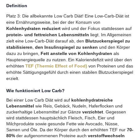
Definition
Platz 3: Die allbekannte Low Carb Diät! Eine Low-Carb-Diät ist
eine Ernährungsweise, bei der der Konsum von
Kohlenhydraten reduziert
wird und der Fokus stattdessen auf
protein- und fettreichen Lebensmitteln
liegt. Im Allgemeinen
zielt eine Low-Carb-Diät darauf ab, den
Blutzuckerspiegel zu
stabilisieren
,
den Insulinspiegel zu senken
und den Körper
dazu zu bringen,
Fett anstelle von Kohlenhydraten
als
Hauptenergiequelle zu nutzen.
Ein Kaloriendefizit wird über den
erhöhten
TEF (Thermic Effect of Food)
von Proteinen und das
erhöhte Sättigungsgefühl durch einen stabilen Blutzuckerspiegel
erzielt.
Wie funktioniert Low Carb?
Bei einer Low Carb Diät wird auf
kohlenhydratreiche
Lebensmittel
wie Reis, Gebäck, Nudeln, Haferflocken und
zuckerhaltige Lebensmittel zur Gänze
verzichtet
. Gegessen
wird stattdessen hauptsächlich
Fleisch, Fisch, Eier und
Milchprodukte sowie gesunde Fette wie Avocado, Nüsse,
Samen und Öle. Da der Körper durch den erhöhten TEF nur
70-
80%
der aufgenommenen Proteine auch
verstoffwechseln